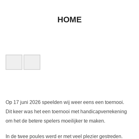
HOME
Adres en Navigatie
Nieuws
Voor Wie
Uitslagen
Foto's
Veiligheid/Integriteit
Op 17 juni 2026 speelden wij weer eens een toernooi.
Dit keer was het een toernooi met handicapverrekening
om het de betere spelers moeilijker te maken.
In de twee poules werd er met veel plezier gestreden.